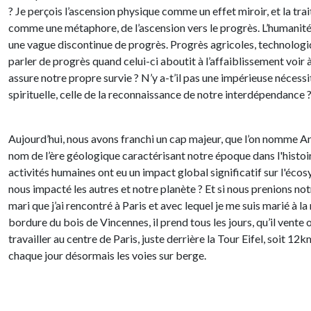
? Je perçois l’ascension physique comme un effet miroir, et la trai
comme une métaphore, de l’ascension vers le progrès. L’humanité 
une vague discontinue de progrès. Progrès agricoles, technolo
parler de progrès quand celui-ci aboutit à l’affaiblissement voir 
assure notre propre survie ? N’y a-t’il pas une impérieuse nécessi
spirituelle, celle de la reconnaissance de notre interdépendance 
Aujourd’hui, nous avons franchi un cap majeur, que l’on nomme A
nom de l’ère géologique caractérisant notre époque dans l'histoir
activités humaines ont eu un impact global significatif sur l'é
nous impacté les autres et notre planète ? Et si nous prenions notr
mari que j’ai rencontré à Paris et avec lequel je me suis marié à
bordure du bois de Vincennes, il prend tous les jours, qu’il vente o
travailler au centre de Paris, juste derrière la Tour Eifel, soit 12k
chaque jour désormais les voies sur berge.