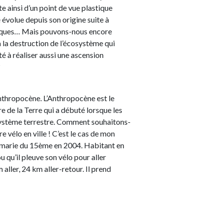
te ainsi d’un point de vue plastique
évolue depuis son origine suite à
giques… Mais pouvons-nous encore
à la destruction de l’écosystème qui
té à réaliser aussi une ascension
?
nthropocène. L’Anthropocène est le
e de la Terre qui a débuté lorsque les
cosystème terrestre. Comment souhaitons-
e vélo en ville ! C’est le cas de mon
 la marie du 15ème en 2004. Habitant en
u qu’il pleuve son vélo pour aller
m aller, 24 km aller-retour. Il prend