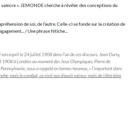
ur la vaincre ». JEMONDE cherche à révéler des conceptions du
réhension de soi, de l’autre. Celle-ci se fonde sur la création de
gagement... / Une phrase fétiche...
son esprit le 24 juillet 1908 dans l’un de ces discours. Jean
Durry
,
illet 1908 à Londres au moment des Jeux Olympiques, Pierre de
e Pennsylvanie, nous a rappelé en termes heureux, « l’important dans
mphe, mais le combat, ce n’est pas d’avoir vaincu, mais de s’être bien