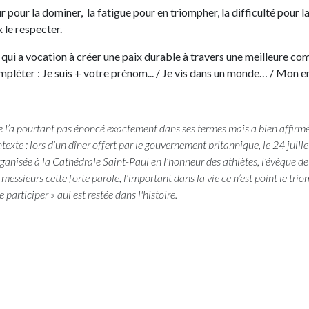
eur pour la dominer, la fatigue pour en triompher, la difficulté po
le respecter.
e
qui a vocation à créer une paix durable à travers une meilleure comp
pléter : Je suis + votre prénom... / Je vis dans un monde… / Mon en
 l’a pourtant pas énoncé exactement dans ses termes mais a bien affirmé 
texte : lors d’un dîner offert par le gouvernement britannique, le 24 ju
rganisée à la Cathédrale Saint-Paul en l’honneur des athlètes, l’évêque d
messieurs cette forte parole, l’important dans la vie ce n’est point le trio
e participer » qui est restée dans l'histoire.